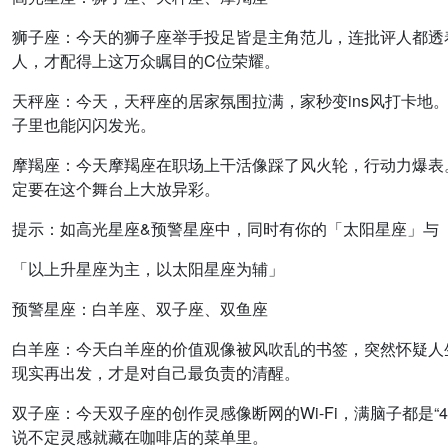
狮子座：
今天的狮子座举手投足皆是主角范儿，连批评人都透
人，才配得上这万众瞩目的C位荣耀。
天秤座：
今天，天秤座的居家氛围拉满，家秒变ins风打卡
子里也能闪闪发光。
摩羯座：
今天摩羯座在职场上干活像踩了风火轮，行动力爆表
定要在这个舞台上大放异彩。
提示：如高光星座&预警星座中，同时有你的「太阳星座」与
「以上升星座为主，以太阳星座为辅」
预警星座：白羊座、双子座、双鱼座
白羊座：
今天白羊座的价值观像被风吹乱的书签，突然怀疑人
现实再出发，才是对自己最负责的清醒。
双子座：
今天双子座的创作灵感像断网的Wi-Fi，满脑子都是“
说不定灵感就藏在咖啡店的菜单里。