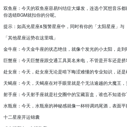
双鱼座：
今天的双鱼座容易纠结症大爆发，连选个冥想音乐都
你选错BGM就扣你的分呢。
提示：如高光星座&预警星座中，同时有你的「太阳星座」与
「其他星座运势在这里哦」
金牛座：
今天金牛座的状态绝佳，就像个发光的小太阳，走到
巨蟹座：
今天巨蟹座跟交通工具莫名来电，不管是开车还是挤
处女座：
今天，处女座无论是啃下晦涩难懂的专业知识，还是
天蝎座：
今天，天蝎座在对手眼里就是个无法逾越的大魔王，
射手座：
今天射手座就是社交圈中的宝藏盲盒，谁也不知道你
水瓶座：
今天，水瓶座的神秘感就像一杯特调鸡尾酒，表面平
十二星座开运锦囊