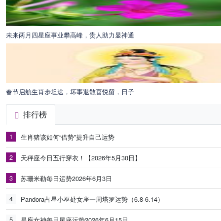
未来两月四星座事业攀高峰，贵人助力显神通
春节启航生肖步坦途，坏事退散喜悦留，日子
排行榜
1
生肖猪该如何“借势”提升自己运势
2
天秤座今日五行穿衣！【2026年5月30日】
3
苏珊米勒每日运势2026年6月3日
4
Pandora占星小巫处女座一周塔罗运势（6.8-6.14）
5
星座女神每日星座运势2026年6月15日