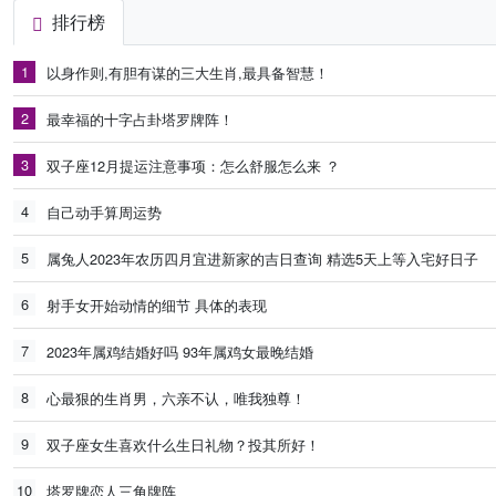
排行榜
1
以身作则,有胆有谋的三大生肖,最具备智慧！
2
最幸福的十字占卦塔罗牌阵！
3
双子座12月提运注意事项：怎么舒服怎么来 ？
4
自己动手算周运势
5
属兔人2023年农历四月宜进新家的吉日查询 精选5天上等入宅好日子
6
射手女开始动情的细节 具体的表现
7
2023年属鸡结婚好吗 93年属鸡女最晚结婚
8
心最狠的生肖男，六亲不认，唯我独尊！
9
双子座女生喜欢什么生日礼物？投其所好！
10
塔罗牌恋人三角牌阵