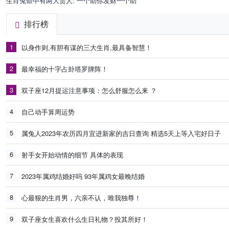
生肖兔命中有两大贵人: 一个助你发财一个助
排行榜
1
以身作则,有胆有谋的三大生肖,最具备智慧！
2
最幸福的十字占卦塔罗牌阵！
3
双子座12月提运注意事项：怎么舒服怎么来 ？
4
自己动手算周运势
5
属兔人2023年农历四月宜进新家的吉日查询 精选5天上等入宅好日子
6
射手女开始动情的细节 具体的表现
7
2023年属鸡结婚好吗 93年属鸡女最晚结婚
8
心最狠的生肖男，六亲不认，唯我独尊！
9
双子座女生喜欢什么生日礼物？投其所好！