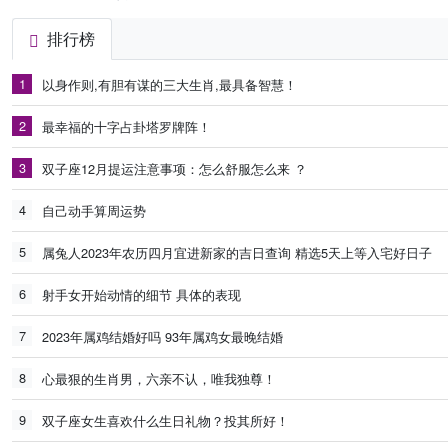
排行榜
1
以身作则,有胆有谋的三大生肖,最具备智慧！
2
最幸福的十字占卦塔罗牌阵！
3
双子座12月提运注意事项：怎么舒服怎么来 ？
4
自己动手算周运势
5
属兔人2023年农历四月宜进新家的吉日查询 精选5天上等入宅好日子
6
射手女开始动情的细节 具体的表现
7
2023年属鸡结婚好吗 93年属鸡女最晚结婚
8
心最狠的生肖男，六亲不认，唯我独尊！
9
双子座女生喜欢什么生日礼物？投其所好！