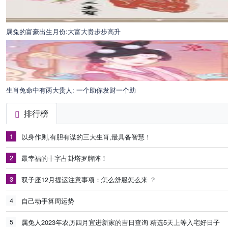
属兔的富豪出生月份:大富大贵步步高升
生肖兔命中有两大贵人: 一个助你发财一个助
排行榜
1
以身作则,有胆有谋的三大生肖,最具备智慧！
2
最幸福的十字占卦塔罗牌阵！
3
双子座12月提运注意事项：怎么舒服怎么来 ？
4
自己动手算周运势
5
属兔人2023年农历四月宜进新家的吉日查询 精选5天上等入宅好日子