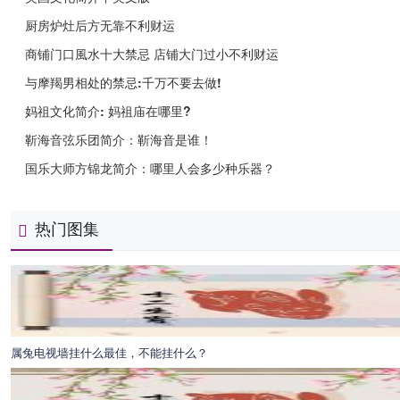
厨房炉灶后方无靠不利财运
商铺门口風水十大禁忌 店铺大门过小不利财运
与摩羯男相处的禁忌:千万不要去做!
妈祖文化简介: 妈祖庙在哪里?
靳海音弦乐团简介：靳海音是谁！
国乐大师方锦龙简介：哪里人会多少种乐器？
热门图集
属兔电视墙挂什么最佳，不能挂什么？